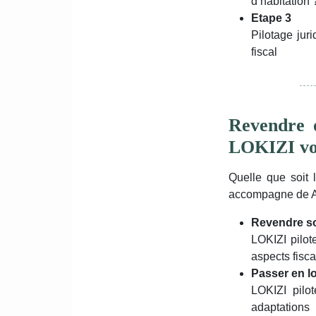
d’habitation 
Etape 3
Pilotage jur
fiscal
Revendre o
LOKIZI vo
Quelle que soit 
accompagne de A 
Revendre so
LOKIZI pilote
aspects fisc
Passer en l
LOKIZI pilot
adaptations