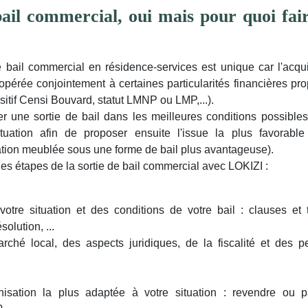
bail commercial, oui mais pour quoi fair
Jean-Paul M.
Guillaume et
Jean-Luc 
Chantal.F
Une "bonne"
Un grand mer
 bail commercial en résidence-services est unique car l'acqui
année de doutes,
vous, j'ai
Devant les
opérée conjointement à certaines particularités financières p
de frais et de
beaucoup
nouvelles
ositif Censi Bouvard, statut LMNP ou LMP,...).
psychotages
apprécié vot
conditions
r une sortie de bail dans les meilleures conditions possible
nocturnes....Quand,
réactivité, vo
imposées par
tuation afin de proposer ensuite l'issue la plus favorabl
enfin arrive ce
efficacité, e
notre exploitant à
ation meublée sous une forme de bail plus avantageuse).
locataire
l'accompagne
Poitiers (50% de
ales étapes de la sortie de bail commercial avec LOKIZI :
providentiel
...
Lire la sui
loyer en moins et
....Remède ...
Lire
augmentation des
la suite
charges) ...
Lire
otre situation et des conditions de votre bail : clauses et 
la suite
ésolution, ...
ché local, des aspects juridiques, de la fiscalité et des p
nisation la plus adaptée à votre situation : revendre ou p