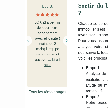
Sortir du 
Rémy R.
Philippe V.
?
J'apprécie
Bravo (...) pour
Chaque sortie de
particulièrement
votre travail et
immobilier s'est 
le
votre
foyer fiscal (disp
professionnalisme
investissement
Pour vous assure
et la
sur le suivi de ce
analyse votre si
communication
beau chantier que
poursuivre la loc
de votre société
vous avez mené
Voici les princip
qui nous redonne
Lire la
de main de
à ...
Lire la suite
suite
maître. ...
Lire la
Etape 1
suite
Analyse de v
résiliation / r
Étude du mar
rentabilité.
Tous les témoignages
Etape 2
Notre préco