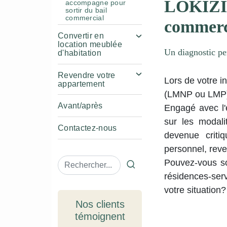
LOKIZI 
accompagne pour
sortir du bail
commercial
commerc
Convertir en
location meublée
Un diagnostic pe
d'habitation
Revendre votre
Lors de votre 
appartement
(LMNP ou LMP) 
Avant/après
Engagé avec l'
sur les modali
Contactez-nous
devenue criti
personnel, reve
Pouvez-vous so
Ok
résidences-ser
votre situation?
Nos clients
témoignent