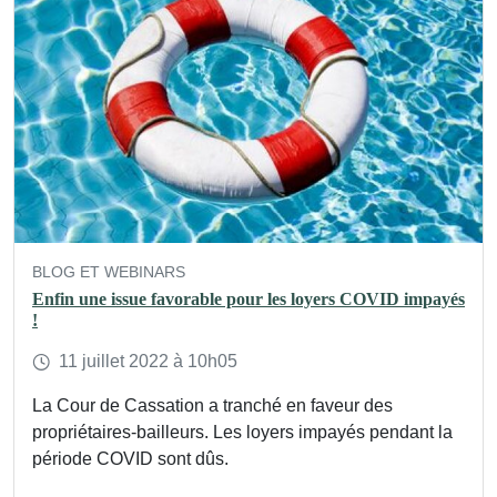
BLOG ET WEBINARS
Enfin une issue favorable pour les loyers COVID impayés
!
11
juillet
2022
à 10h05
La Cour de Cassation a tranché en faveur des
propriétaires-bailleurs. Les loyers impayés pendant la
période COVID sont dûs.